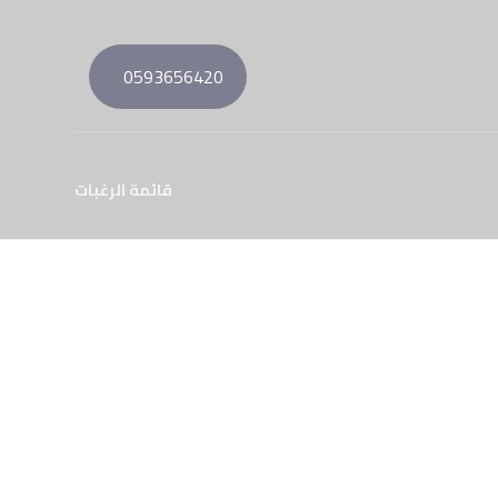
0593656420
قائمة الرغبات