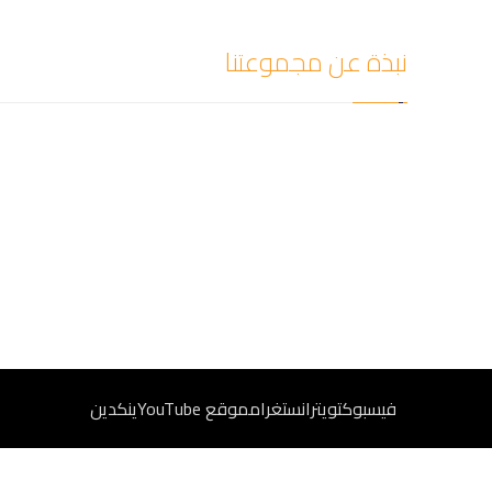
نبذة عن مجموعتنا
شركة سيف العزل للمقالات أفضل شركة كشف تسربات المي
تسريب المياه دون إحداث أي تلفيات أو تكسير في المكان و
تسربات المياه والوصول لتلك التسربات في أسرع وقت، وبدق
رقم الهاتف الدولي:
00966-593656420
فيسبوك
تويتر
انستغرام
موقع YouTube
ينكدين