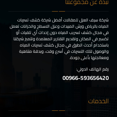
نبذة عن مجموعتنا
شركة سيف العزل للمقالات أفضل شركة كشف تسربات
المياه بالرياض ورش المبيدات وعزل الاسطح والخزانات تعمل
في مجال كشف تسريب المياه دون إحداث أي تلفيات أو
تكسير في المكان وتقديم التقارير المعتمدة وتتميز شركتنا
باستخدام أحدث الطرق في مجال كشف تسربات المياه
والوصول لتلك التسربات في أسرع وقت، وبدقة متناهية
ومعالجتها بأعلى جودة.
رقم الهاتف الدولي:
00966-593656420
الخدمات