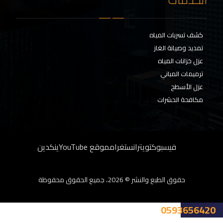
كشف تسربات المياه
تمديد وصيانة الغاز
عزل خزانات المياه
ترميمات المباني
عزل الأسطح
مكافحة الحشرات
فيسبوك
تويتر
انستغرام
موقع YouTube
ينكدين
حقوق الطبع والنشر © 2026، جميع الحقوق محفوظة
0593656420