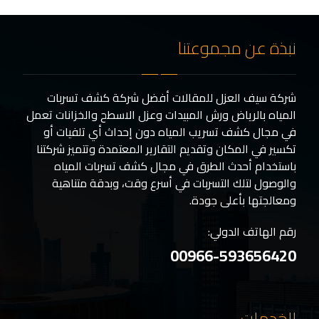
نبذة عن مجموعتنا
شركة سيف العزل للمقالات أفضل شركة كشف تسربات
المياه بالرياض ورش المبيدات وعزل الاسطح والخزانات تعمل
في مجال كشف تسريب المياه دون إحداث أي تلفيات أو
تكسير في المكان وتقديم التقارير المعتمدة وتتميز شركتنا
باستخدام أحدث الطرق في مجال كشف تسربات المياه
والوصول لتلك التسربات في أسرع وقت، وبدقة متناهية
ومعالجتها بأعلى جودة.
رقم الهاتف الدولي:
00966-593656420
الخدمات