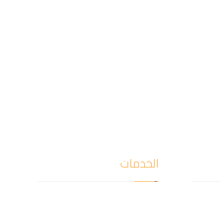
الخدمات
كشف
كشف تسربات المياه
ال كشف
تمديد وصيانة الغاز