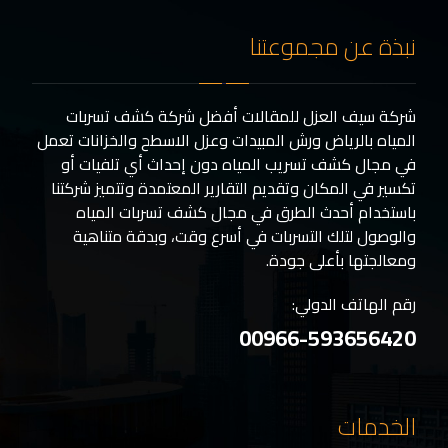
نبذة عن مجموعتنا
شركة سيف العزل للمقالات أفضل شركة كشف تسربات
المياه بالرياض ورش المبيدات وعزل الاسطح والخزانات تعمل
في مجال كشف تسريب المياه دون إحداث أي تلفيات أو
تكسير في المكان وتقديم التقارير المعتمدة وتتميز شركتنا
باستخدام أحدث الطرق في مجال كشف تسربات المياه
والوصول لتلك التسربات في أسرع وقت، وبدقة متناهية
ومعالجتها بأعلى جودة.
رقم الهاتف الدولي:
00966-593656420
الخدمات