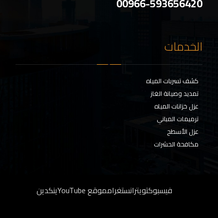
00966-593656420
الخدمات
كشف تسربات المياه
تمديد وصيانة الغاز
عزل خزانات المياه
ترميمات المباني
عزل الأسطح
مكافحة الحشرات
فيسبوك
تويتر
انستغرام
موقع YouTube
ينكدين