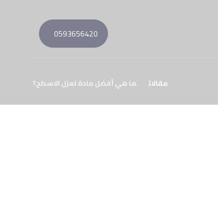
0593656420
مقالات
ما هي أفضل مادة لعزل الاسطح؟