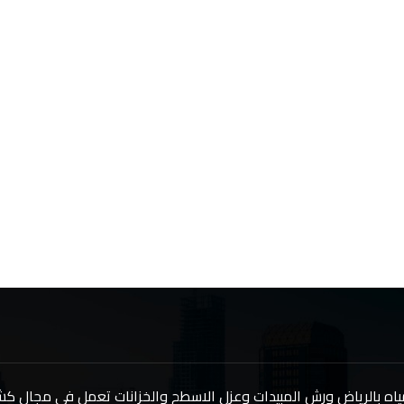
اه بالرياض ورش المبيدات وعزل الاسطح والخزانات تعمل في مجال 