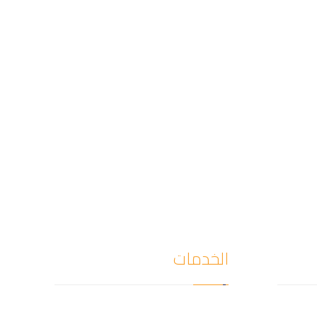
الخدمات
كشف
كشف تسربات المياه