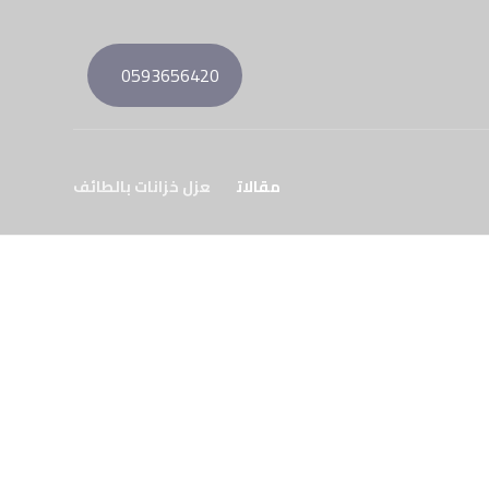
0593656420
مقالات
عزل خزانات بالطائف