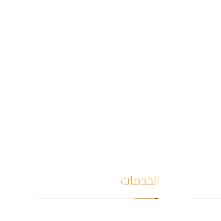
الخدمات
كشف
كشف تسربات المياه