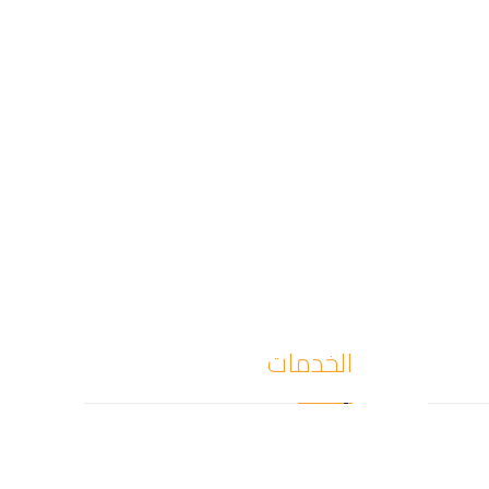
الخدمات
كشف
كشف تسربات المياه
ال كشف
تمديد وصيانة الغاز