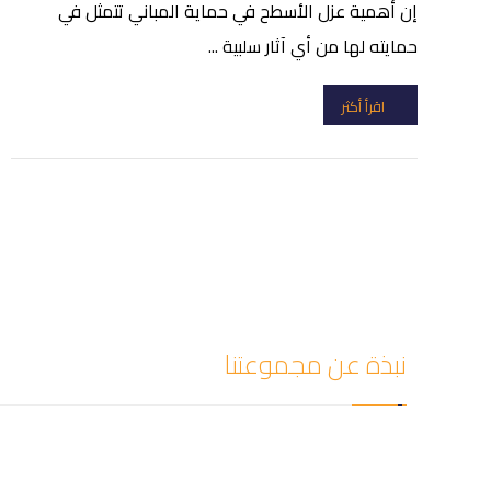
إن أهمية عزل الأسطح في حماية المباني تتمثل في
حمايته لها من أي آثار سلبية ...
اقرأ أكثر
نبذة عن مجموعتنا
شركة سيف العزل للمقالات أفضل شركة كشف تسربات المي
تسريب المياه دون إحداث أي تلفيات أو تكسير في المكان و