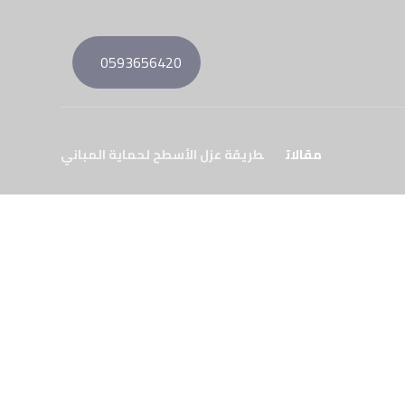
0593656420
مقالات
طريقة عزل الأسطح لحماية المباني