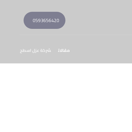
0593656420
مقالات
شركة عزل اسطح