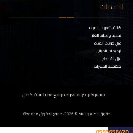
الخدمات
كشف تسربات المياه
تمديد وصيانة الغاز
عزل خزانات المياه
ترميمات المباني
عزل الأسطح
مكافحة الحشرات
فيسبوك
تويتر
انستغرام
موقع YouTube
ينكدين
حقوق الطبع والنشر © 2026، جميع الحقوق محفوظة
0593656420