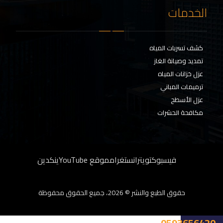
الخدمات
كشف تسربات المياه
تمديد وصيانة الغاز
عزل خزانات المياه
ترميمات المباني
عزل الأسطح
مكافحة الحشرات
فيسبوك
تويتر
انستغرام
موقع YouTube
ينكدين
حقوق الطبع والنشر © 2026، جميع الحقوق محفوظة
0593656420