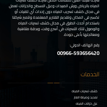
شركة سيف العزل للمقالات أفضل شركة كشف تسربات
المياه بالرياض ورش المبيدات وعزل الاسطح والخزانات تعمل
في مجال كشف تسريب المياه دون إحداث أي تلفيات أو
تكسير في المكان وتقديم التقارير المعتمدة وتتميز شركتنا
باستخدام أحدث الطرق في مجال كشف تسربات المياه
والوصول لتلك التسربات في أسرع وقت، وبدقة متناهية
ومعالجتها بأعلى جودة.
رقم الهاتف الدولي:
00966-593656420
الخدمات
كشف تسربات المياه
تمديد وصيانة الغاز
عزل خزانات المياه