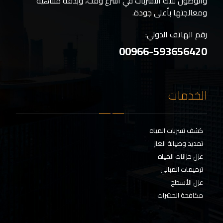
والوصول لتلك التسربات في أسرع وقت، وبدقة متناهية
ومعالجتها بأعلى جودة.
رقم الهاتف الدولي:
00966-593656420
الخدمات
كشف تسربات المياه
تمديد وصيانة الغاز
عزل خزانات المياه
ترميمات المباني
عزل الأسطح
مكافحة الحشرات