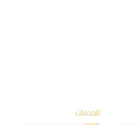
الخدمات
كشف
كشف تسربات المياه