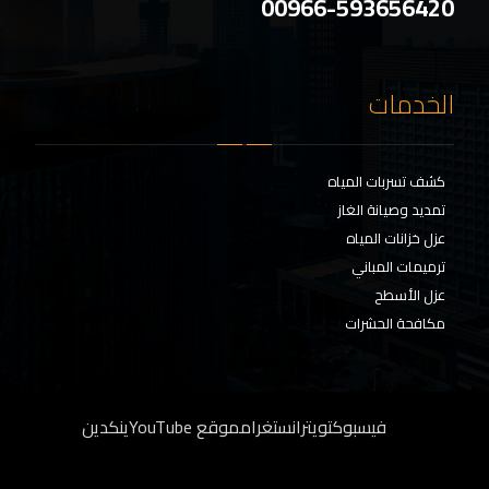
00966-593656420
الخدمات
كشف تسربات المياه
تمديد وصيانة الغاز
عزل خزانات المياه
ترميمات المباني
عزل الأسطح
مكافحة الحشرات
فيسبوك
تويتر
انستغرام
موقع YouTube
ينكدين