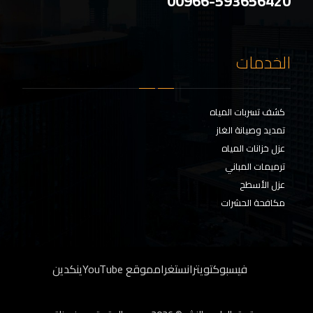
00966-593656420
الخدمات
كشف تسربات المياه
تمديد وصيانة الغاز
عزل خزانات المياه
ترميمات المباني
عزل الأسطح
مكافحة الحشرات
فيسبوك
تويتر
انستغرام
موقع YouTube
ينكدين