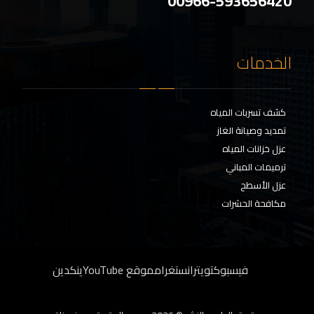
00966-593656420
الخدمات
كشف تسربات المياه
تمديد وصيانة الغاز
عزل خزانات المياه
ترميمات المباني
عزل الأسطح
مكافحة الحشرات
فيسبوك
تويتر
انستغرام
موقع YouTube
ينكدين