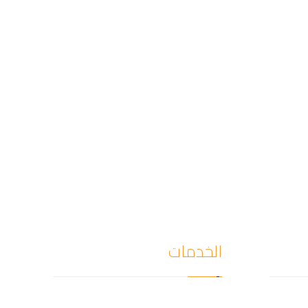
الخدمات
كشف
كشف تسربات المياه