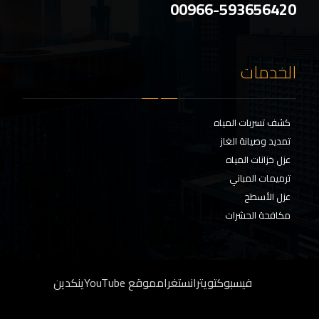
00966-593656420
الخدمات
كشف تسربات المياه
تمديد وصيانة الغاز
عزل خزانات المياه
ترميمات المباني
عزل الأسطح
مكافحة الحشرات
فيسبوك
تويتر
انستغرام
موقع YouTube
ينكدين