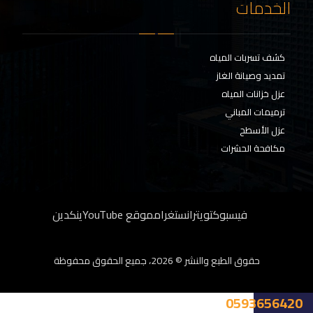
الخدمات
كشف تسربات المياه
تمديد وصيانة الغاز
عزل خزانات المياه
ترميمات المباني
عزل الأسطح
مكافحة الحشرات
فيسبوك
تويتر
انستغرام
موقع YouTube
ينكدين
حقوق الطبع والنشر © 2026، جميع الحقوق محفوظة
0593656420