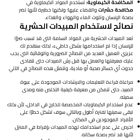
المكافحة الكيماوية:
تستخدم المواد الكيماوية في
مكافحة
حشرات
والقضاء عليها؛ ولكنها خطيرة لأنها تضر
بصحة الإنسان وتلوث الماء والهواء والغذاء.
نصائح لاستخدام المبيدات الحشرية
تعد المبيدات الحشرية من المواد السامة التي قد تسبب ضررًا
للإنسان إذا تم استخدامها بشكل خاطيء، لذلك سنقدم لك
عزيزي العميل العديد من النصائح الضرورية والوقائية التي يجب
عليك معرفتها والعمل بها قبل رش المبيدات حتى تتفادى
حدوث أي خسائر صحية أو مادية، وتتمثل هذه النصائح في الآتي
مراعاة قراءة التعليمات والارشادات الموجودة على عبوة
المبيد، حتى تتمكن من معرفة كيفية التخلص منه ومدى
سميته.
عدم استخدام الكيماويات المخصصة للخارج في الداخل، لأن بذلك
تبقى سميتها لفترة أطول وبالتالي سوف تشكل خطرًا على
الأفراد الموجودين في المكان.
احرص على عدم استخدامك لهذه المبيدات بإفراط في المنزل
لأنها قد تضر بصحة سكانه.