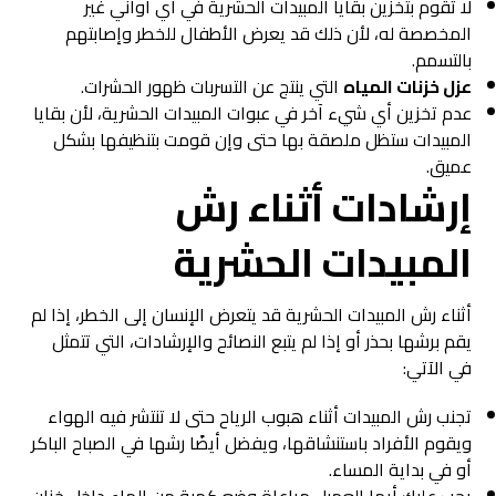
لا تقوم بتخزين بقايا المبيدات الحشرية في أي أواني غير
المخصصة له، لأن ذلك قد يعرض الأطفال للخطر وإصابتهم
بالتسمم.
عزل خزنات المياه
التي ينتج عن التسربات ظهور الحشرات.
عدم تخزين أي شيء آخر في عبوات المبيدات الحشرية، لأن بقايا
المبيدات ستظل ملصقة بها حتى وإن قومت بتنظيفها بشكل
عميق.
إرشادات أثناء رش
المبيدات الحشرية
أثناء رش المبيدات الحشرية قد يتعرض الإنسان إلى الخطر، إذا لم
يقم برشها بحذر أو إذا لم يتبع النصائح والإرشادات، التي تتمثل
في الآتي:
تجنب رش المبيدات أثناء هبوب الرياح حتى لا تنتشر فيه الهواء
ويقوم الأفراد باستنشاقها، ويفضل أيضًا رشها في الصباح الباكر
أو في بداية المساء.