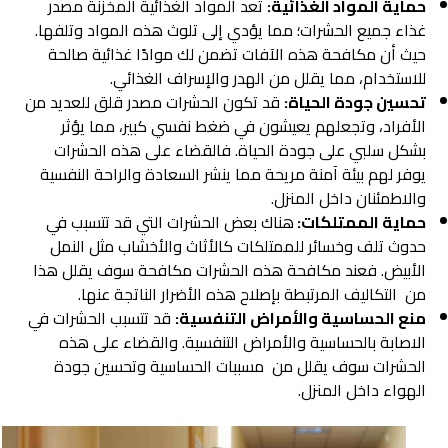
حماية المواد الغذائية:
تعد المواد الغذائية المخزنة مصدر
غذاء جميع الحشرات؛ مما يؤدي إلى تلوث هذه المواد وتلفها.
حيث أن مكافحة هذه الآفات تضمن لك موادًا غذائية صالحة
للاستخدام، مما يقلل من الهدر والإسراف الغذائي.
تحسين جودة الحياة:
قد تكون الحشرات مصدر قلق للعديد من
الأفراد، وتجعلهم يعيشون في ضغط نفسي كبير، مما يؤثر
بشكل سلبي على جودة الحياة. فالقضاء على هذه الحشرات
يوفر لهم بيئة آمنة مريحة مما ينشر السعادة والراحة النفسية
والاطمئنان داخل المنزل.
حماية الممتلكات:
هناك بعض الحشرات التي قد تتسبب في
حدوث تلف وخسائر للممتلكات كالأثاث والأخشاب مثل النمل
الأبيض. فعند مكافحة هذه الحشرات مكافحة سوف يقلل هذا
من التكاليف المرتبطة بإصلاح هذه الأضرار الناتجة عنها.
منع الحساسية والأمراض التنفسية:
قد تتسبب الحشرات في
الاصابة بالحساسية والأمراض التنفسية. والقضاء على هذه
الحشرات سوف يقلل من مسببات الحساسية وتحسين جودة
الهواء داخل المنزل.