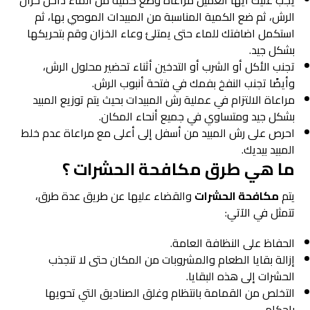
يجب عليك أيها العميل مراعاة وضع كمية من الماء داخل خزان
الرش، ثم ضع الكمية المناسبة من المبيدات الموصي بها، ثم
استكمل اضافتك للماء حتى يمتلئ وعاء الخزان وقم بتحريكها
بشكل جيد.
تجنب الأكل أو الشرب أو التدخين أثناء تحضير محلول الرش،
وأيضًا تجنب النفخ بفمك في فتحة أنبوب الرش.
مراعاة الالتزام في عملية رش المبيدات بحيث يتم توزيع المبيد
بشكل جيد ومتساوي في جميع أنحاء المكان.
احرص على رش المبيد من أسفل إلى أعلى مع مراعاة عدم خلط
المبيد بيديك.
ما هي طرق مكافحة الحشرات ؟
يتم
مكافحة الحشرات
والقضاء عليها عن طريق عدة طرق،
تتمثل في الآتي:
الحفاظ على النظافة العامة.
إزالة بقايا الطعام والمشروبات من المكان حتى لا تنجذب
الحشرات إلى هذه البقايا.
التخلص من القمامة بانتظام وغلق الصناديق التي تحويها
بإحكامٍ.