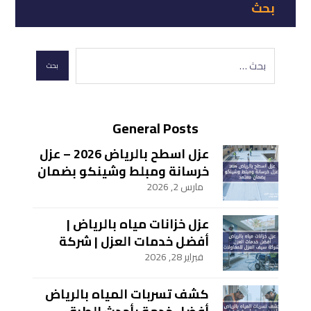
بحث
General Posts
عزل اسطح بالرياض 2026 – عزل
خرسانة ومبلط وشينكو بضمان
معتمد
مارس 2, 2026
عزل خزانات مياه بالرياض |
أفضل خدمات العزل | شركة
سيف العزل للمقاولات
فبراير 28, 2026
كشف تسربات المياه بالرياض