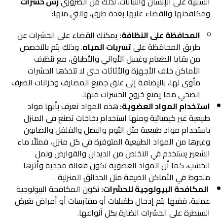
السلبية على الإنسان والنباتات. لذلك من الضروري
رش حشرات
ومكافحتها والقضاء عليها بعدة طرق، والتي منها:
المحافظة على النظافة:
يمكنك القضاء على الحشرات عن
طريق المحافظة على
تسربات المياه
. وذلك يتم بالتخصص
من بقايا الطعام وغسل الأواني والأطباق، مع تنظيف
الأماكن خلف الأجهزة والأثاثات حتى لا تتخذها الحشرات
مأوى لها، بالإضافة إلى غلق جميع المصارف وخزانات الصرف
الصحي مما يمنع خروج الحشرات منها.
استخدام المواد العضوية:
هذه المواد تعرف بأنها مواد
طبيعية غير كيميائية ومنها استخدام بخاخات تصنع في المنزل
باستخدام مواد طبيعية مثل الثوم والبصل والفلفل والصابون
وغيرها من المواد الطبيعية المتوفرة في كل منزل، فمثلًا ماء
الشعير يستخدم في التخلص من الديدان والقوارض ونمل
الخشب، كما أن المواد العضوية تكون فعالة مجدية وأثرها
ملحوظ في الأماكن الضيقة مثل الحدائق المنزلية .
المكافحة البيولوجية للحشرات:
تكون المكافحة البيولوجية
عملية، ففيها يتم إدخال طفيليات أو مفترسات أو أمراض بغرض
السيطرة على الحشرات الضارة بكل أنواعها.