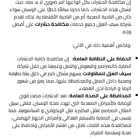
إن مكافحة الحشرات بكل أنواعها أمر ضروري لا بد منه، حيث
تشكل هذه الحشرات. كما ذكرنا سالفًا خطرًا على الإنسان سواء
كان من الناحية الصحية أم من الناحية الأقتصادية. لذلك تقدم
شركة سيف العزل جميع خدمات
مكافحة
حشرات
على أفضل
وجه.
،وتكمن أهمية ذلك في الآتي:
الحفاظ على النظافة العامة:
إن مكافحة كافة الحشرات
الضارة كالصراصير والبعوض والنمل وغيرها من خلال شركة
سيف العزل للمقاولات
يسهم بشكل كبير في خلق بيئة نظيفة
وصحية داخل المنزل والمحافظة عليها، مما يعزز من شعور
الرضا و الراحة لدى العملاء.
المحافظة على الصحة العامة:
تعد الحشرات مصدر قوي
للإصابة بالأمراض المعدية التي تهدد صحة الإنسان. فعلى سبيل
المثال الصراصير تنقل البكتيريا مثل الإيكولاي و السالمونيلا. مما
يتسبب في الاصابة بالتسمم الغذائي وأمراض الجهاز الهضمي،
فمكافحة هذه الآفات تقلل من انتشار الأمراض وتحافظ على
صحة وسلامة الافراد.