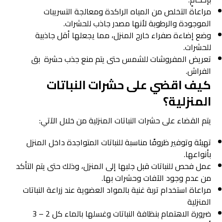
مراعاة التخلص من المياه الراكدة ومعالجة التسريبات
الموجودة والرطوبة لأنها مصدر جاذب للحشرات.
وضع إضاءة صفراء خارج المنزل، مما يجعلها أقل جاذبية
للحشرات.
تعريض المفروشات للشمس حتى يتم منع جذب حشرة بق
الفراش.
كيف اقضي على حشرات النباتات
المنزلية؟
يتم القضاء على حشرات النباتات المنزلية من خلال الآتي:
تهيئة وتوفير ظروفًا مناسبة للنباتات المتواجدة داخل المنزل
بأنواعها.
عمل فحص للنباتات قبل جلبها إلى المنزل، وذلك حتى يتم التأكد
من عدم وجود الآفات وحشرات بها.
مراعاة استخدام تربة غنية بالمواد العضوية عند زراعة النباتات
المنزلية
ضرورة الاهتمام بنظافة النباتات وغسلها بالماء كل 2 – 3