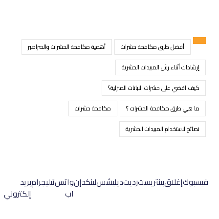
أفضل طرق مكافحة حشرات
أهمية مكافحة الحشرات والصراصير
إرشادات أثناء رش المبيدات الحشرية
كيف اقضي على حشرات النباتات المنزلية؟
ما هي طرق مكافحة الحشرات ؟
مكافحة حشرات
نصائح لاستخدام المبيدات الحشرية
فيسبوك
إغلاق
بينتريست
رديت
ديليشس
لينكدإن
واتس
تيليجرام
بريد
اب
إلكتروني