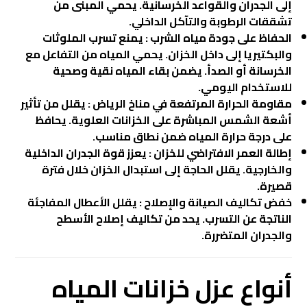
إلى الجدران والقواعد الخرسانية. يحمي المبنى من
تشققات الرطوبة والتآكل الداخلي.
الحفاظ على جودة مياه الشرب : يمنع تسرب الملوثات
والبكتيريا إلى داخل الخزان. يحمي المياه من التفاعل مع
الخرسانة أو الصدأ. يضمن بقاء المياه نقية وصحية
للاستخدام اليومي.
مقاومة الحرارة المرتفعة في مناخ الرياض : يقلل من تأثير
أشعة الشمس المباشرة على الخزانات العلوية. يحافظ
على درجة حرارة المياه ضمن نطاق مناسب.
إطالة العمر الافتراضي للخزان : يعزز قوة الجدران الداخلية
والخارجية. يقلل الحاجة إلى استبدال الخزان خلال فترة
قصيرة.
خفض تكاليف الصيانة والإصلاح : يقلل الأعطال المفاجئة
الناتجة عن التسرب. يحد من تكاليف إصلاح الأسطح
والجدران المتضررة.
أنواع عزل خزانات المياه