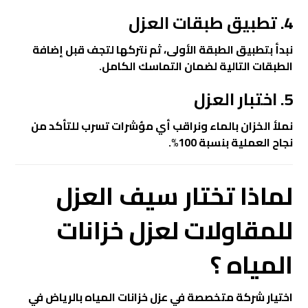
4. تطبيق طبقات العزل
نبدأ بتطبيق الطبقة الأولى، ثم نتركها لتجف قبل إضافة
الطبقات التالية لضمان التماسك الكامل.
5. اختبار العزل
نملأ الخزان بالماء ونراقب أي مؤشرات تسرب للتأكد من
نجاح العملية بنسبة 100%.
لماذا تختار سيف العزل
للمقاولات لعزل خزانات
المياه ؟
اختيار شركة متخصصة في
عزل خزانات المياه
بالرياض في