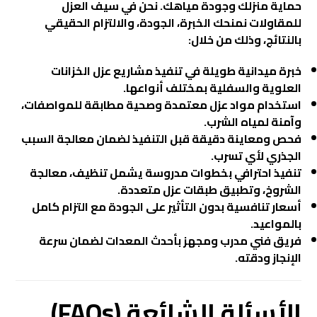
حماية منزلك وجودة مياهك. نحن في
سيف العزل
للمقاولات
نمنحك الخبرة، الجودة، والالتزام الحقيقي
بالنتائج، وذلك من خلال:
خبرة ميدانية طويلة في تنفيذ مشاريع عزل الخزانات
العلوية والسفلية بمختلف أنواعها.
استخدام مواد عزل معتمدة وصحية مطابقة للمواصفات،
وآمنة لمياه الشرب.
فحص ومعاينة دقيقة قبل التنفيذ لضمان معالجة السبب
الجذري لأي تسرب.
تنفيذ احترافي بخطوات مدروسة يشمل تنظيف، معالجة
الشروخ، وتطبيق طبقات عزل متعددة.
أسعار تنافسية بدون التأثير على الجودة مع التزام كامل
بالمواعيد.
فريق فني مدرب ومجهز بأحدث المعدات لضمان سرعة
الإنجاز ودقته.
الأسئلة الشائعة (FAQs)