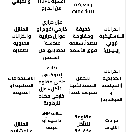
أغشية HDPE
والمباني
ومعرضة
من الخارج
للتشققات
عزل حراري
الخزانات
خفيفة
خارجي (فوم أو
المنازل
البلاستيكية
ومقاومة
عوازل حرارية
والخزانات
(بولي
للصدأ، شائعة
عاكسة)
العلوية
إيثيلين)
فوق الأسطح
لحمايتها من
الصغيرة
الشمس
طلاء
الخزانات
إيبوكسي
الحديدية
تتحمل
الاستخدامات
داخلي مقاوم
(المجلفنة
الضغط لكنها
الصناعية أو
للتآكل + عزل
أو
معرضة للصدأ
القديمة
خارجي مضاد
الفولاذية)
للرطوبة
بطانة GRP
مقاومة
خزانات
داخلية أو
للتآكل
المنازل
الألياف
طبقة
وخفيفة
والمشاريع