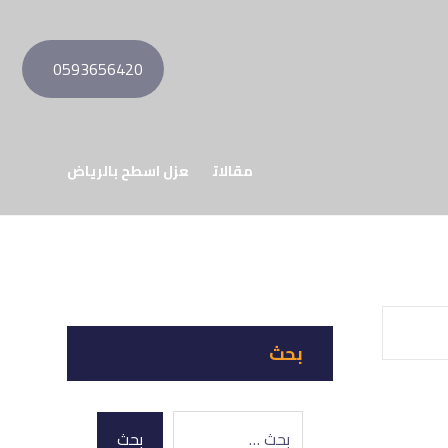
0593656420
مقالات
عزل اسطح بالرياض
بحث