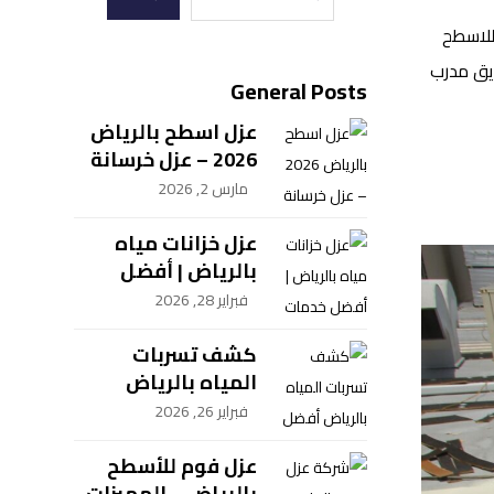
للاسطح
ريق مدرب
General Posts
عزل اسطح بالرياض
2026 – عزل خرسانة
ومبلط وشينكو
مارس 2, 2026
بضمان معتمد
عزل خزانات مياه
بالرياض | أفضل
خدمات العزل | شركة
فبراير 28, 2026
سيف العزل
للمقاولات
كشف تسربات
المياه بالرياض
أفضل خدمة بأحدث
فبراير 26, 2026
الطرق – سيف العزل
للمقاولات
عزل فوم للأسطح
بالرياض – المميزات