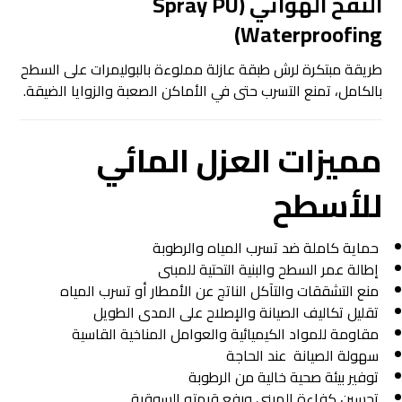
النفخ الهوائي (Spray PU
Waterproofing)
طريقة مبتكرة لرش طبقة عازلة مملوءة بالبوليمرات على السطح
بالكامل، تمنع التسرب حتى في الأماكن الصعبة والزوايا الضيقة.
مميزات العزل المائي
للأسطح
حماية كاملة ضد تسرب المياه والرطوبة
إطالة عمر السطح والبنية التحتية للمبنى
منع التشققات والتآكل الناتج عن الأمطار أو تسرب المياه
تقليل تكاليف الصيانة والإصلاح على المدى الطويل
مقاومة للمواد الكيميائية والعوامل المناخية القاسية
سهولة الصيانة عند الحاجة
توفير بيئة صحية خالية من الرطوبة
تحسين كفاءة المبنى ورفع قيمته السوقية