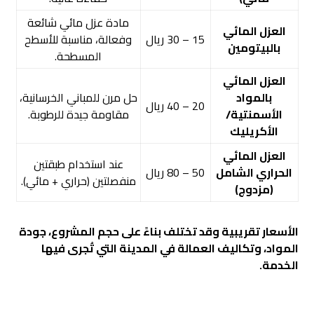
مادة عزل مائي شائعة
العزل المائي
15 – 30 ريال
وفعالة، مناسبة للأسطح
بالبيتومين
المسطحة.
العزل المائي
بالمواد
حل مرن للمباني الخرسانية،
20 – 40 ريال
الأسمنتية/
مقاومة جيدة للرطوبة.
الأكريليك
العزل المائي
عند استخدام طبقتين
الحراري الشامل
50 – 80 ريال
منفصلتين (حراري + مائي).
(مزدوج)
الأسعار تقريبية وقد تختلف بناءً على حجم المشروع، جودة
المواد، وتكاليف العمالة في المدينة التي تُجرى فيها
الخدمة.