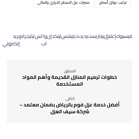
تركيب عوازل أسطح
مميزات عزل الاسطح الحراري والمائي
فيسبوك
إغلاق
بينتريست
رديت
ديليشس
لينكدإن
واتس
تيليجرام
بريد
اب
إلكتروني
السابق
خطوات ترميم المنازل القديمة وأهم المواد
المستخدمة
التالى
أفضل خدمة عزل فوم بالرياض بضمان معتمد –
شركة سيف العزل