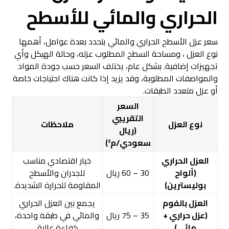
الحراري والمائي للأسطح
سعر عزل الأسطح الحراري والمائي يتحدد بعدة عوامل، أهمها
نوع العزل ، ومساحة السطح المطلوب عزله، وحالة الهيكل وأي
تجهيزات إضافية. بشكل عام، يختلف السعر حسب جودة المواد
والمواصفات المطلوبة، وقد يزيد إذا كانت هناك احتياجات خاصة
أو عزل متعدد الطبقات.
السعر
التقريبي
نوع العزل
ملاحظات
(ريال
سعودي/م²)
العزل الحراري
خيار اقتصادي مناسب
(ألواح
30 – 60 ريال
للجدران والأسطح
بوليسترين)
المقاومة للحرارة الشديدة.
العزل بالفوم
يجمع بين العزل الحراري
(عزل حراري +
35 – 75 ريال
والمائي في طبقة واحدة،
مائي)
كفاءة عالية.