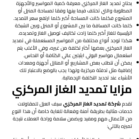
يحتاج تمديد الغاز المركزي معرفة كمية المواسير والأجهزة
المطلوبة والتي تختلف فيما بينها وفقا لمساحة المنزل أو
المشروع فكلما كانت المساحة أكبر كلما ارتفع سعر التمديد.
كلما كانت المسافة ما بين المشروع أو المنزل وبين الشبكة
الرئيسية للغاز أكبر كلما زادت تكاليف توصيل الغاز وتمديده.
هكذا توجد أنواع مختلفة من المواسير المستعملة في تمديد
الغاز المركزي بعضها أكثر تكلفة من غيره، وفي الأغلب يتم
استعمال مواسير البولي ايثيلين عالي الكثافة أو النحاس.
يمكن أن تتطلب بعض المشاريع أو المنازل أجهزة ومعدات
إضافية مثل تدفئة مركزية ولهذا يجب بالوضع بالاعتبار تلك
الأشياء عند تحديد التكلفة الإجمالية.
مزايا تمديد الغاز المركزي
تقدم
شركة تمديد الغاز المركزي
سيف العزل للمقاولات
خدمات مثالية بطريقة آمنة وفعالة للغاية خاصة أن هذا النوع
من الأعمال مهم ومفيد ويضمن سلامة وراحة العملاء نتيجة
تميزه بالآتي: