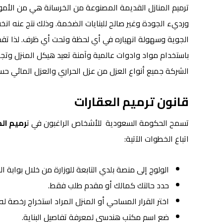
ترميم المنازل القديمة المصنوعة من الخرسانة هي من الأمور
ورديء الجودة وغير صالح للبنايات الضخمة. وذلك نتج عنه ان
الجوية وسهولة انهياره في أي لحظة وتحت أي ظرف. لذا تق
باستخدام مواد وادوات عالمية وآمنة تعيد هيكل المنزل وت
الشركة جميع أنواع العزل من عزل الحراري والعزل المائي حسب
قانون
ترميم
العقارات
تسمح الحكومة السعودية للأشخاص الراغبون في ت
رميم الم
اتباع الخطوات الآتية:
الولوج إلى منصة بلدي التابعة للوزارة من خلال بوابة الن
حدد حالتك كمالك أو مقدم طلب فقط.
اختر القرار المساحي أو المنزل المراد استخراج رخصة له
ضع اسم مكتب هندسي لمعرفة تفاصيل البناية.