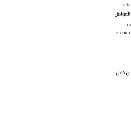
سليم
 العوامل
ي
 تستخدم
من خلال