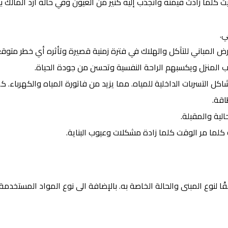
كلما زادت قيمته وانجذب إليه كثير من العيون وفي حالة أرد المالك بي
ي.
رض المباني للتآكل والهلاك في فترة زمنية قصيرة وتأثره أي خطر متوقع
حاب المنزل ويكسبهم الراحة النفسية وتحسن من جودة الحياة.
كل التسربات الداخلية للمياه. مما يزيد من فاتورة المياه والكهرباء. ك
اقة.
الية والمقبلة.
 كلما مر الوقت كلما زادة مشكلات وعيوب البناية.
قًا لنوع المبنى والحالة الخاصة به. بالإضافة الى نوع المواد المستخدمة