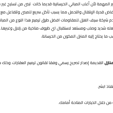
 المهمة لأن أغلب المباني الخرسانية قديما كانت تبنى من تسليح غير 
خفاض قدرة الإنتقال والتحمل مما يسبب تآكل سريع للمبنى وتتفاعل مع
دم شركة سيف الغزل للمقاومات افضل طرق ترميم هذا النوع من المبان
جعله شديد وصلب ومستعد لاستقبال اي ظروف مناخية من زلازل وغيرها.
 ما يحتاج إليه المنزل المكون من الخرسانة.
نازل
القديمة إصدار تصريح رسمي وفقا لقانون ترميم العقارات. وذلك 
فاذ ابشر.
 من خلال الخيارات المتاحة أمامك.