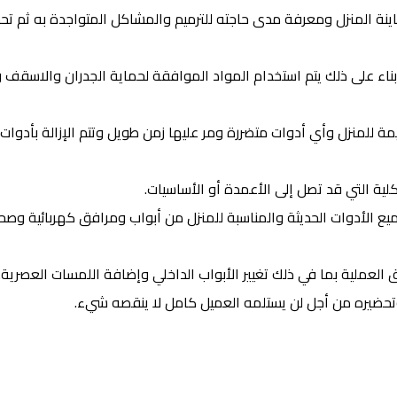
نة المنزل ومعرفة مدى حاجته للترميم والمشاكل المتواجدة به ثم تحد
بناء على ذلك يتم استخدام المواد الموافقة لحماية الجدران والاسقف 
لقديمة للمنزل وأي أدوات متضررة ومر عليها زمن طويل وتتم الإزالة بأدوات
لية التي قد تصل إلى الأعمدة أو الأساسيات.
ميع الأدوات الحديثة والمناسبة للمنزل من أبواب ومرافق كهربائية وصح
 العملية بما في ذلك تغيير الأبواب الداخلي وإضافة اللمسات العصرية.
يم وتحضيره من أجل لن يستلمه العميل كامل لا ينقصه شيء.