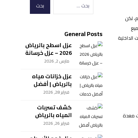
، لكن
ميع
General Posts
 الداخلية
عزل اسطح بالرياض
2026 – عزل خرسانة
ومبلط وشينكو
مارس 2, 2026
بضمان معتمد
عزل خزانات مياه
بالرياض | أفضل
خدمات العزل | شركة
فبراير 28, 2026
سيف العزل
للمقاولات
كشف تسربات
المياه بالرياض
ت معدة
أفضل خدمة بأحدث
فبراير 26, 2026
الطرق – سيف العزل