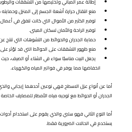
إطالة عمر المباني وتخليصها من التشققات والرطوبة
منع انتقال حرارة أشعة الجسم إلى المنزل وحمايته من
توفير الكثير من الأموال التي كانت تنفق في أعمال ا
توفير الراحة والأمان لسكان المبنى.
حماية الجدران والحوائط من التشوهات التي تنتج ع
منع ظهور التشققات على الحوائط التي قد تؤثر على ل
يجعل البيت مناسبًا سواء في الشتاء أو الصيف، حي
انخفاضها مما يوفر في فواتير المياه والكهرباء.
أما عن أنواع عزل الاسطح فهي نوعين أحدهما إيجابي والذي 
الجدران أو الحوائط مع توجيه مياه الأمطار للمصارف الخاصة ب
أما النوع الثاني فهو سلبي والذي يقوم على استخدام أدوات ع
يستخدم في الحالات الضرورية فقط.