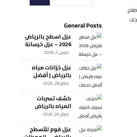
صلاح
جات
General Posts
عزل اسطح بالرياض
2026 – عزل خرسانة
ومبلط وشينكو
مارس 2, 2026
بضمان معتمد
عزل خزانات مياه
بالرياض | أفضل
خدمات العزل | شركة
فبراير 28, 2026
سيف العزل
للمقاولات
كشف تسربات
المياه بالرياض
أفضل خدمة بأحدث
فبراير 26, 2026
الطرق – سيف العزل
للمقاولات
عزل فوم للأسطح
بالرياض – المميزات