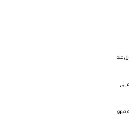
ل عند
 إلى
ك فهو